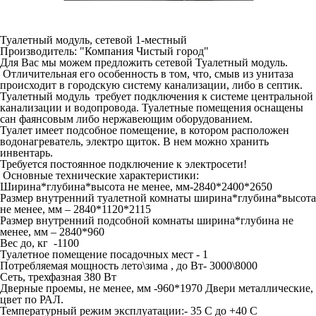
Туалетный модуль, сетевой 1-местный
Производитель: "Компания Чистый город"
Для Вас мы можем предложить сетевой Туалетный модуль.
Отличительная его особенность в том, что, смыв из унитаза
происходит в городскую систему канализации, либо в септик.
Туалетный модуль требует подключения к системе центральной
канализации и водопровода. Туалетные помещения оснащены
сан фаянсовым либо нержавеющим оборудованием.
Туалет имеет подсобное помещение, в котором расположен
водонагреватель, электро щиток. В нем можно хранить
инвентарь.
Требуется
постоянное
подключение к электросети!
Основные технические характеристики:
Ширина*глубина*высота не менее, мм-2840*2400*2650
Размер внутренний туалетной комнаты ширина*глубина*высота
не менее, мм – 2840*1120*2115
Размер внутренний подсобной комнаты ширина*глубина не
менее, мм – 2840*960
Вес до, кг -1100
Туалетное помещение посадочных мест - 1
Потребляемая мощность лето\зима , до Вт- 3000\8000
Сеть, трехфазная 380 Вт
Дверные проемы, не менее, мм -960*1970 Двери металлические,
цвет по РАЛ.
Температурный режим эксплуатации:- 35 С до +40 С