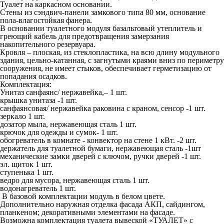
Туалет на каркасном основании.
Стены из сэндвич-панели замкового типа 80 мм, основание
пола-влагостойкая фанера.
В основании туалетного модуля базальтовый утеплитель и
греющий кабель для предотвращения замерзания
накопительного резервуара.
Кровля – плоская, из стеклопластика, на всю длину модульного
здания, цельно-катанная, с загнутыми краями вниз по периметру
сооружения, не имеет стыков, обеспечивает герметизацию от
попадания осадков.
Комплектация
:
Унитаз санфаянс/ нержавейка,– 1 шт.
крышка унитаза -1 шт.
санфаянсовая/ нержавейка раковина с краном, сенсор -1 шт.
зеркало 1 шт.
дозатор мыла, нержавеющая сталь 1 шт.
крючок для одежды и сумок- 1 шт.
обогреватель в комнате - конвектор на стене 1 кВт. -2 шт.
держатель для туалетной бумаги, нержавеющая сталь -1шт
механические замки дверей с ключом, ручки дверей -1 шт.
эл. щиток 1 шт.
ступенька 1 шт.
ведро для мусора, нержавеющая сталь 1 шт.
водонагреватель 1 шт.
В базовой комплектации модуль в белом цвете.
Дополнительно наружная отделка фасада АКП, сайдингом,
планкеном; декоративными элементами на фасаде.
Возможна комплектация туалета вывеской «ТУАЛЕТ» с