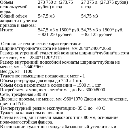
Объем
273 750 л. (273,75
27 375 л. (27,375 кубов)
используемой
кубов) в год
в год
воды:
Общий объем
547,5 м
3
54,75 м
3
жидкости с учетом
привоза и вывоза:
Итого:
547,5 м3 х 1500* руб.
54,75 м3 х 1500* руб.
=
821 250 рублей
=
82 125 рублей
Основные технические характеристики:
Ширина*глубина*высота не менее, мм-2840*2400*2650
Размер внутренний туалетной комнаты ширина*глубина*высота
не менее, мм – 2840*1120*2115
Размер внутренний подсобной комнаты ширина*глубина не
менее, мм – 2840*960
Вес до, кг -1100
Туалетное помещение посадочных мест - 1
Объем резервуара для воды до 750 л 1 шт.
Объем бака накопителя в основании – 1500 л. 1 шт.
Потребляемая мощность лето\зима , до Вт- 3000\8000
Сеть, трехфазная 380 Вт
Дверные проемы, не менее, мм -960*1970 Двери металлические,
цвет по РАЛ.
Температурный режим эксплуатации:- 35 С до +40 С
Туалет на каркасном основании.
Стены из сэндвич-панели замкового типа 80 мм, основание
пола-влагостойкая фанера.
В основании туалетного модуля базальтовый утеплитель и