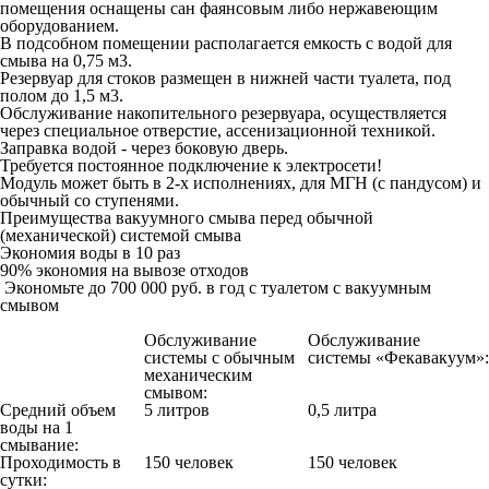
помещения оснащены сан фаянсовым либо нержавеющим
оборудованием.
В подсобном помещении располагается емкость с водой для
смыва на 0,75 м3.
Резервуар для стоков размещен в нижней части туалета, под
полом до 1,5 м3.
Обслуживание накопительного резервуара, осуществляется
через специальное отверстие, ассенизационной техникой.
Заправка водой - через боковую дверь.
Требуется
постоянное
подключение к электросети!
Модуль может быть в 2-х исполнениях, для МГН (с пандусом) и
обычный со ступенями.
Преимущества вакуумного смыва перед обычной
(механической) системой смыва
Экономия воды в 10 раз
90% экономия на вывозе отходов
Экономьте
до 700 000 руб.
в год с туалетом с вакуумным
смывом
Обслуживание
Обслуживание
системы с обычным
системы «Фекавакуум»:
механическим
смывом:
Средний объем
5 литров
0,5 литра
воды на 1
смывание:
Проходимость в
150 человек
150 человек
сутки: