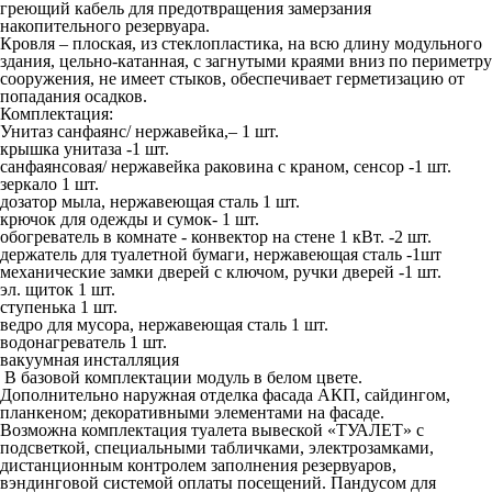
греющий кабель для предотвращения замерзания
накопительного резервуара.
Кровля – плоская, из стеклопластика, на всю длину модульного
здания, цельно-катанная, с загнутыми краями вниз по периметру
сооружения, не имеет стыков, обеспечивает герметизацию от
попадания осадков.
Комплектация
:
Унитаз санфаянс/ нержавейка,– 1 шт.
крышка унитаза -1 шт.
санфаянсовая/ нержавейка раковина с краном, сенсор -1 шт.
зеркало 1 шт.
дозатор мыла, нержавеющая сталь 1 шт.
крючок для одежды и сумок- 1 шт.
обогреватель в комнате - конвектор на стене 1 кВт. -2 шт.
держатель для туалетной бумаги, нержавеющая сталь -1шт
механические замки дверей с ключом, ручки дверей -1 шт.
эл. щиток 1 шт.
ступенька 1 шт.
ведро для мусора, нержавеющая сталь 1 шт.
водонагреватель 1 шт.
вакуумная инсталляция
В базовой комплектации модуль в белом цвете.
Дополнительно наружная отделка фасада АКП, сайдингом,
планкеном; декоративными элементами на фасаде.
Возможна комплектация туалета вывеской «ТУАЛЕТ» с
подсветкой, специальными табличками, электрозамками,
дистанционным контролем заполнения резервуаров,
вэндинговой системой оплаты посещений. Пандусом для