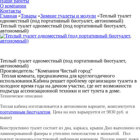
Наши работы
О компании
Контакты
Главная
»
Товары
»
Зимние туалеты и модули
»
Теплый туалет
одноместный (под портативный биотуалет, автономный)
Теплый туалет одноместный (под портативный биотуалет,
автономный)
Теплый туалет одноместный (под портативный биотуалет,
автономный)
Производитель: "Компания Чистый город"
Теплая комната, предназначена для круглогодичного
использования.Кабина решает проблему организации туалета в
холодное время года на дачном участке, где нет возможности
подъезда ассенизационной техники и нет тулета в доме.
Техническое описание.
Теплая кабина изготавливается в автономном варианте, комплектуется
портативным биотуалетом
. Цена на них варьируется от 9830 руб. и
выше)
Конструктивно туалет состоит из дна, каркаса, крыши.Дно выполнено из
ламинированной фанеры и утеплено пенопластом и минватой. Пол
покрыт резиново-пластиковый рефленым ковриком. Поддон имеет лыжи,