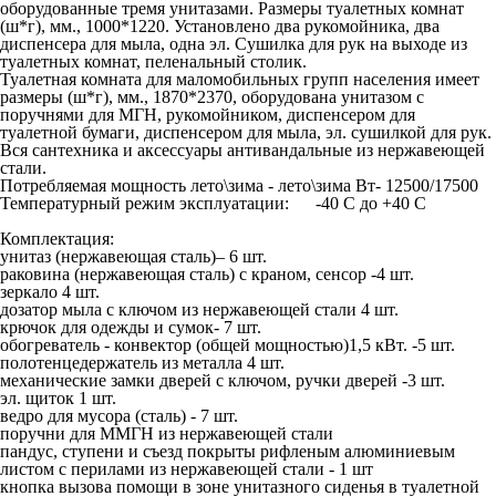
оборудованные тремя унитазами. Размеры туалетных комнат
(ш*г), мм., 1000*1220. Установлено два рукомойника, два
диспенсера для мыла, одна эл. Сушилка для рук на выходе из
туалетных комнат, пеленальный столик.
Туалетная комната для маломобильных групп населения имеет
размеры (ш*г), мм., 1870*2370, оборудована унитазом с
поручнями для МГН, рукомойником, диспенсером для
туалетной бумаги, диспенсером для мыла, эл. сушилкой для рук.
Вся сантехника и аксессуары антивандальные из нержавеющей
стали.
Потребляемая мощность лето\зима - лето\зима Вт- 12500/17500
Температурный режим эксплуатации: -40 С до +40 С
Комплектация
:
унитаз (нержавеющая сталь)– 6 шт.
раковина (нержавеющая сталь) с краном, сенсор -4 шт.
зеркало 4 шт.
дозатор мыла с ключом из нержавеющей стали 4 шт.
крючок для одежды и сумок- 7 шт.
обогреватель - конвектор (общей мощностью)1,5 кВт. -5 шт.
полотенцедержатель из металла 4 шт.
механические замки дверей с ключом, ручки дверей -3 шт.
эл. щиток 1 шт.
ведро для мусора (сталь) - 7 шт.
поручни для ММГН из нержавеющей стали
пандус, ступени и съезд покрыты рифленым алюминиевым
листом с перилами из нержавеющей стали - 1 шт
кнопка вызова помощи в зоне унитазного сиденья в туалетной