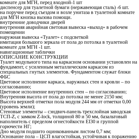
комнате для МГН, перед входной-1 шт
диспенсер для туалетной бумаги (нержавеющая сталь) -6 шт.
на поручне перед съездом и возле унитаза в туалетной комнате
для МГН кнопка вызова помощи.
внутренние доводчики дверей
внутренняя аварийная световая вывеска «выход» в рабочем
помещении
наружная вывеска «Туалет» с подсветкой
имитация большого зеркала от пола до потолка в туалетной
комнате для МГН -1 шт.
навигационные таблички
ОПИСАНИЕ КОНСТРУКЦИИ
Туалет модульного типа на каркасном основании установлен на
фундамент, с усиленным металлическим каркасом из
специальных гнутых элементов. Фундаментом служат блоки
ФБС
Цветовое исполнение каркаса, наружных стен и кровли – по
согласованию;
Цветовое исполнение внутренних стен – по согласованию;
Внутренняя высота от пола до потолка не менее 2150 мм;
Высота верхней отметки пола модуля 244 мм от отметки 0,00
(уровень земли);
Стеновые элементы – сэндвич-панель трехслойная заводская
ТСП-Z, с замком Z-lock, толщиной 80 и 50 мм, базальтовый
наполнитель с пределом огнестойкости EI30 и группой
горючести НГ;
Дно модуля подшито оцинкованным листом 0,7 мм;
Основание пола – ЦСП влагостойкая, устойчивая к поражению