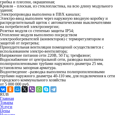
грибка и плесени, окрашенная;
Кровля – плоская, из стеклопластика, на всю длину модульного
здания;
Электропроводка выполнена в ПВХ каналах;
Электро-ввод выполнен через наружную вводную коробку и
распределительный щиток с автоматическими выключателями
на потребителей электроэнергии;
Розетки модуля со степенью защиты IP54;
Отопление модуля выполнено посредством
электрообогревателей (конвекторов) с терморегулятором и
защитой от перегрева;
Принудительная вентиляция помещений осуществляется с
использованием электро-вентилятора;
Напряжение питания сети 220В, 50 Гц; трехфазное;
Водоснабжение от центральной сети, разводка выполнена
полипропиленовыми трубами наружного диаметра 25 мм,
установлена запорная арматура.
Водоотведение –разводка выполнена полипропиленовыми
трубами наружного диаметра 40-110 мм, для подключения к сети
городского коммунального хозяйства
от 5 000 000 руб.
RUB
Главная
Товары
Услуги
Цены
Новости