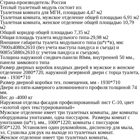
Страна-производитель:
Россия
Теплый туалетный модуль состоит из:
Туалетная комната для МГН, площадью 4,47 м2
Туалетная комната, мужское отделение общей площадью 6,91 м2
Туалетная комната, женское отделение общей площадью 10,79
м2
Общий коридор общей площадью 7,35 м2
Общая площадь туалета модульного типа-29,98 м2
Внешние габариты туалета модульного типа (ш*г*в), мм:
7900х4080х2610 (без учета выступа пандуса и съезда) и
9085х5880х2610 (с учетом пандуса и съездом).
Толщина наружной сэндвич-панели 80мм, внутренней 50 мм.,
панели замкового типа
Размер дверных коробок входных дверей в мужское и женское
отделение 2080*720, наружной резервной двери с торца туалета,
мм - 1930*710
Размер дверной коробки тех. помещения, мм - 1930*710
Двери из пяти-камерного алюминиевого профиля толщиной 74
мм.
Вес до -4000 кг
Наружная отделка фасадов профилированный лист С-10, цвет
«золотой орех текстурированный»
Мужское отделение имеет три туалетных комнаты, две комнаты
оборудованы унитазами, одна писсуаром. Размеры комнат с
унитазами (ш*г), мм., 1000*1220; комнаты с писсуаром
850*1220. Установлен один рукомойник, диспенсер для мыла,
эл. Сушилка для рук на выходе из туалетных комнат.
Женское отделение имеет три туалетных комнаты,