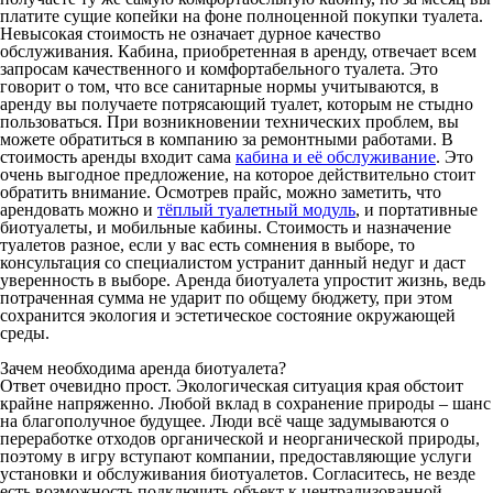
платите сущие копейки на фоне полноценной покупки туалета.
Невысокая стоимость не означает дурное качество
обслуживания. Кабина, приобретенная в аренду, отвечает всем
запросам качественного и комфортабельного туалета. Это
говорит о том, что все санитарные нормы учитываются, в
аренду вы получаете потрясающий туалет, которым не стыдно
пользоваться. При возникновении технических проблем, вы
можете обратиться в компанию за ремонтными работами. В
стоимость аренды входит сама
кабина и её обслуживание
. Это
очень выгодное предложение, на которое действительно стоит
обратить внимание. Осмотрев прайс, можно заметить, что
арендовать можно
и
тёплый туалетный модуль
, и
портативные
биотуалеты
, и
мобильные кабины
. Стоимость и назначение
туалетов разное, если у вас есть сомнения в выборе, то
консультация со специалистом устранит данный недуг и даст
уверенность в выборе. Аренда биотуалета упростит жизнь, ведь
потраченная сумма не ударит по общему бюджету, при этом
сохранится экология и эстетическое состояние окружающей
среды.
Зачем необходима аренда биотуалета?
Ответ очевидно прост. Экологическая ситуация края обстоит
крайне напряженно. Любой вклад в сохранение природы – шанс
на благополучное будущее. Люди всё чаще задумываются о
переработке отходов органической и неорганической природы,
поэтому в игру вступают компании, предоставляющие услуги
установки и обслуживания биотуалетов. Согласитесь, не везде
есть возможность подключить объект к централизованной