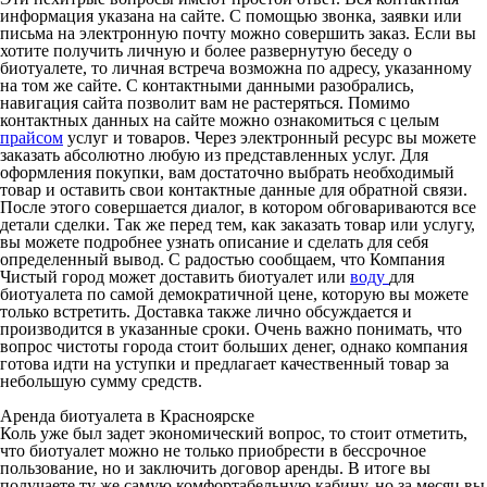
информация указана на сайте. С помощью звонка, заявки или
письма на электронную почту можно совершить заказ. Если вы
хотите получить личную и более развернутую беседу о
биотуалете, то личная встреча возможна по адресу, указанному
на том же сайте. С контактными данными разобрались,
навигация сайта позволит вам не растеряться. Помимо
контактных данных на сайте можно ознакомиться с целым
прайсом
услуг и товаров. Через электронный ресурс вы можете
заказать абсолютно любую из представленных услуг. Для
оформления покупки, вам достаточно выбрать необходимый
товар и оставить свои контактные данные для обратной связи.
После этого совершается диалог, в котором обговариваются все
детали сделки. Так же перед тем, как заказать товар или услугу,
вы можете подробнее узнать описание и сделать для себя
определенный вывод. С радостью сообщаем, что Компания
Чистый город может доставить биотуалет или
воду
для
биотуалета по самой демократичной цене, которую вы можете
только встретить. Доставка также лично обсуждается и
производится в указанные сроки. Очень важно понимать, что
вопрос чистоты города стоит больших денег, однако компания
готова идти на уступки и предлагает качественный товар за
небольшую сумму средств.
Аренда биотуалета в Красноярске
Коль уже был задет экономический вопрос, то стоит отметить,
что биотуалет можно не только приобрести в бессрочное
пользование, но и заключить договор аренды. В итоге вы
получаете ту же самую комфортабельную кабину, но за месяц вы