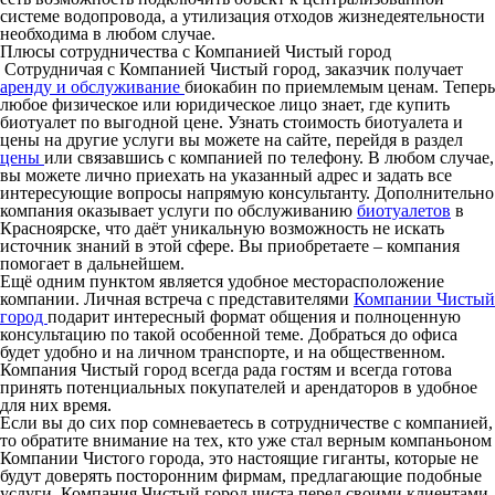
системе водопровода, а утилизация отходов жизнедеятельности
необходима в любом случае.
Плюсы сотрудничества с Компанией Чистый город
Сотрудничая с Компанией Чистый город, заказчик получает
аренду и обслуживание
биокабин по приемлемым ценам. Теперь
любое физическое или юридическое лицо знает, где купить
биотуалет по выгодной цене. Узнать стоимость биотуалета и
цены на другие услуги вы можете на сайте, перейдя в раздел
цены
или связавшись с компанией по телефону. В любом случае,
вы можете лично приехать на указанный адрес и задать все
интересующие вопросы напрямую консультанту. Дополнительно
компания оказывает услуги по обслуживанию
биотуалетов
в
Красноярске, что даёт уникальную возможность не искать
источник знаний в этой сфере. Вы приобретаете – компания
помогает в дальнейшем.
Ещё одним пунктом является удобное месторасположение
компании. Личная встреча с представителями
Компании Чистый
город
подарит интересный формат общения и полноценную
консультацию по такой особенной теме. Добраться до офиса
будет удобно и на личном транспорте, и на общественном.
Компания Чистый город всегда рада гостям и всегда готова
принять потенциальных покупателей и арендаторов в удобное
для них время.
Если вы до сих пор сомневаетесь в сотрудничестве с компанией,
то обратите внимание на тех, кто уже стал верным компаньоном
Компании Чистого города, это настоящие гиганты, которые не
будут доверять посторонним фирмам, предлагающие подобные
услуги. Компания Чистый город чиста перед своими клиентами,