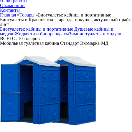
Наши работы
О компании
Контакты
Главная
»
Товары
»
Биотуалеты: кабины и портативные
Биотуалеты в Красноярске – аренда, покупка, актуальный прайс
лист
Биотуалеты: кабины и портативные
Душевые кабины и
модули
Жидкости и биопрепараты
Зимние туалеты и модули
ВСЕГО:
10
товаров
Мобильная туалетная кабина Стандарт Экомарка-МД